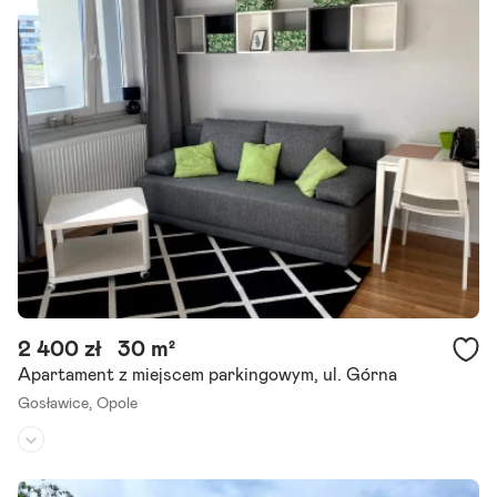
Umeblowane:
tak
Jestem zaszczycony możliwością zaprezentowania Państwu do Na
jmu wyjątkowego apartamentu o powierzchni mieszkalnej ponad 71
m2. Jako agent w obrocie nieruchomościami rzadko mam przyjemn
ość.
Szczegóły ogłoszenia
2 400 zł
30 m²
Apartament z miejscem parkingowym, ul. Górna
Gosławice,
Opole
Piętro:
2
/
3
Liczba pokoi:
1