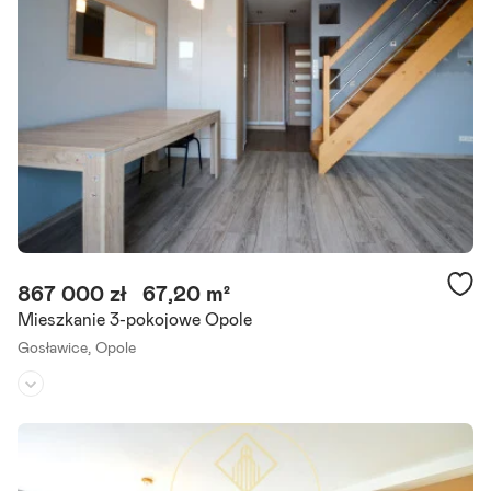
867 000 zł
67,20 m²
Mieszkanie 3-pokojowe Opole
Gosławice,
Opole
Piętro:
3
/
3
Liczba pokoi:
3
Rok budowy:
2012