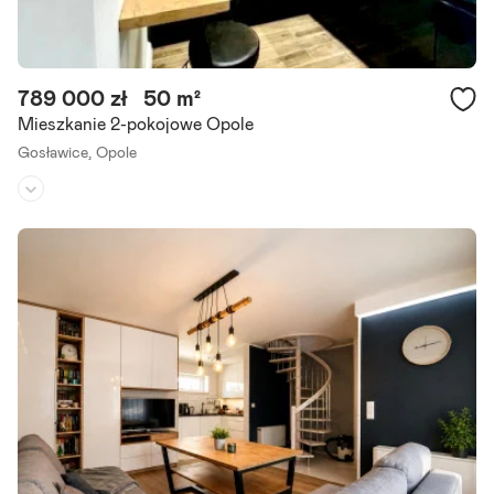
789 000 zł
50 m²
Mieszkanie 2-pokojowe Opole
Gosławice,
Opole
Piętro:
2
/
4
Liczba pokoi:
2
Rok budowy:
2023
Okazja! Opolski Dom Inwestycyjny prezentuje Państwu wykończon
y pod klucz i w pełni wyposażony apartament na kameralnym osiedl
u. Rozkład: - pokój dzienny z wyjściem na przeszklony balkon -.
Szczegóły ogłoszenia