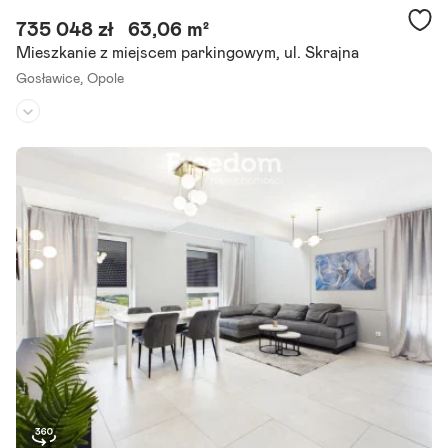
735 048 zł
63,06 m²
Mieszkanie z miejscem parkingowym, ul. Skrajna
Gosławice,
Opole
Piętro:
1
/
1
Liczba pokoi:
3
Rok budowy:
2025
63,06 m | Balkon | Poddasze do adaptacji | 2 miejsca | Bez czynszu
Bez prowizji | Bez podatku pcc 2% Na sprzedaż wyjątkowe mieszka
nie o powierzchni 63,06 m , położone na I piętrze.
Szczegóły ogłoszenia