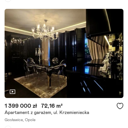
Piętro:
2
/
2
Liczba pokoi:
3
Rok budowy:
2024
Marzysz o własnym miejscu wśród zieleni, z dala od zgiełku, a jedno
cześnie blisko centrum Opola? Ten apartament w inwestycji Skrajn
a 17 już czeka na Ciebie budynek oddany do.
Szczegóły ogłoszenia
1 399 000 zł
72,16 m²
Apartament z garażem, ul. Krzemieniecka
Gosławice,
Opole