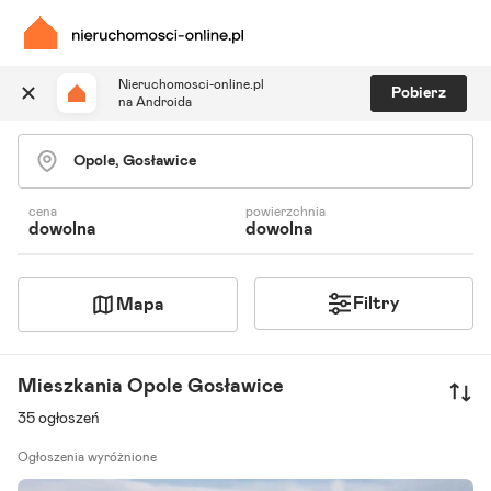
Nieruchomosci-online.pl
Pobierz
na Androida
Szukaj ogłoszeń
Ulubione i notatki
Powiadomienia
cena
powierzchnia
dowolna
dowolna
Odpowiedzialny kalkulator
Znajdź agenta
Filtry
Mapa
Mieszkania Opole Gosławice
35 ogłoszeń
Ogłoszenia wyróżnione