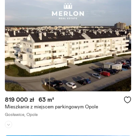
819 000 zł
63 m²
Mieszkanie z miejscem parkingowym Opole
Gosławice,
Opole
Piętro:
parter
/
3