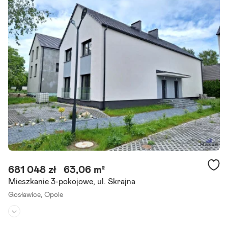
Umeblowane:
tak
Oferta biura nieruchomości Kawalerka z balkonem i miejscem post
ojowym ul. Górna Do wynajęcia jasna i funkcjonalna kawalerka położ
ona na 2. piętrze budynku przy ul. Górnej. Mieszkanie.
Szczegóły ogłoszenia
681 048 zł
63,06 m²
Mieszkanie 3-pokojowe, ul. Skrajna
Gosławice,
Opole
Piętro:
1
/
1