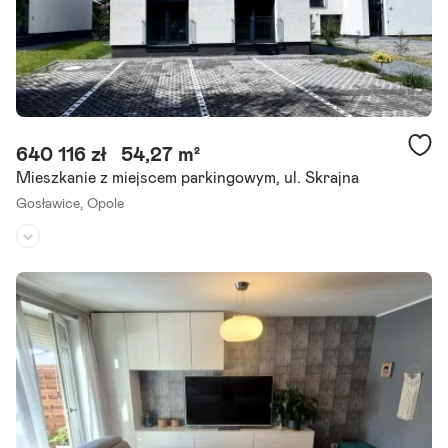
640 116 zł
54,27 m²
Mieszkanie z miejscem parkingowym, ul. Skrajna
Gosławice,
Opole
Piętro:
parter
/
1
Liczba pokoi:
2
Rok budowy:
2025
Mieszkanie 54,27 m z 2 miejscami postojowymi | Bez czynszu | Opol
e Bez prowizji. Bez podatku pcc 2%. Na sprzedaż nowoczesne mies
zkanie o powierzchni 54,27 m , położone na parterze.