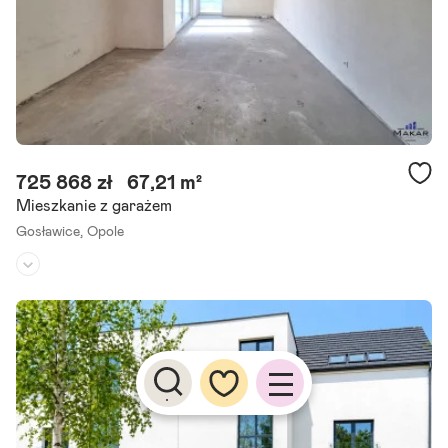
Szczegóły ogłoszenia
725 868 zł
67,21 m²
Mieszkanie z garażem
Gosławice,
Opole
Piętro:
1
/
2
Liczba pokoi:
3
Rok budowy:
-
Inwestycja zakończona zapraszamy do umówienia się na prezentacj
ę! Skrajna 17 w Opolu to kameralna nowopowstała inwestycja, usytu
owana w spokojnej części miasta przy ulicy Skrajnej. Wszystkie.