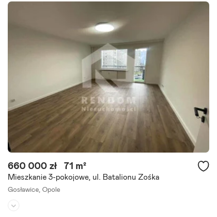
Liczba pokoi:
3
Rok budowy:
-
Inwestycja zakończona - zapraszamy do umówienia się na prezenta
cję! Skrajna 17 w Opolu to kameralna nowopowstała inwestycja, usy
tuowana w spokojnej części miasta przy ulicy Skrajnej.
Szczegóły ogłoszenia
660 000 zł
71 m²
Mieszkanie 3-pokojowe, ul. Batalionu Zośka
Gosławice,
Opole
Piętro:
4
/
10