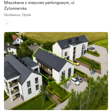
Mieszkanie z miejscem parkingowym, ul.
Żytomierska
Gosławice,
Opole
Piętro:
1
/
1
Liczba pokoi:
3
Rok budowy:
-
Nowe mieszkania Z tarasem ok. 12 m| Opole, ul. Żytomierska Na spr
zedaż nowe mieszkanie na piętrze w kameralnej inwestycji dewelope
rskiej przy ul. Żytomierskiej w Opolu. To propozycja dla.
Szczegóły ogłoszenia