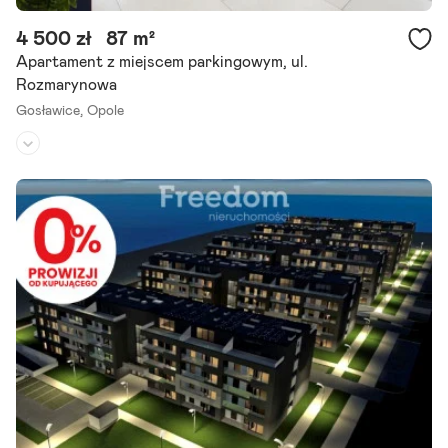
4 500 zł
87 m²
Apartament z miejscem parkingowym, ul.
Rozmarynowa
Gosławice,
Opole
Piętro:
3
/
3
Liczba pokoi:
1
Umeblowane:
tak
Zapraszam do zapoznania się z wyjątkową ofertą wynajmu komfort
owego i funkcjonalnego, dwupoziomowego, apartamentu w Opolu.
Lokal prawie nowy, ma ok. 87 m2 powierzchni mieszkalnej plus.
Szczegóły ogłoszenia