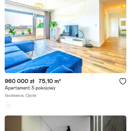
Na sprzedaż komfortowe, dwupoziomowe mieszkanie położone na
kameralnym, ogrodzonym osiedlu w jednej z najbardziej cenionych
dzielnic Opola Gosławicach. To propozycja dla osób, które cenią.
Szczegóły ogłoszenia
960 000 zł
75,10 m²
Apartament 3-pokojowy
Gosławice,
Opole
Piętro:
parter
/
3
Liczba pokoi:
3
Rok budowy:
2019