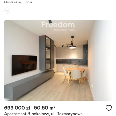
Gosławice,
Opole
Piętro:
1
/
3
Liczba pokoi:
4
Rok budowy:
2026
Biura nieruchomości. Nowy apartament gotowy do odbioru "od ręk
i". Szanowni Państwo! Z ogromną przyjemnością prezentujemy Pań
stwu inwestycję deweloperską w Opolu, która powstaje.
Szczegóły ogłoszenia
699 000 zł
50,50 m²
Apartament 3-pokojowy, ul. Rozmarynowa