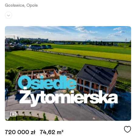
Gosławice,
Opole
Piętro:
1
/
3
Liczba pokoi:
3
Rok budowy:
2025
Zapraszamy do zapoznania się z ofertą nowego trzypokojowego ap
artamentu wykończonego pod klucz o powierzchni 50,5m2 w dziel
nicy Gosławice. Apartament znajduje się na pierwszym piętrze.
Szczegóły ogłoszenia
720 000 zł
74,62 m²