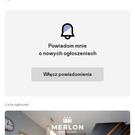
Piętro:
3
/
3
Liczba pokoi:
2
Rok budowy:
2019
Atlantis | apartamenty platinum 2 | miejsce postojowe garażowe | wi
nda | komórka lokatorska | balkon | klimatyzacja nowa cena! Na sprz
Powiadom mnie
edaż nowoczesny 2-pokojowy apartament o powierzchni 50 m ,.
o nowych ogłoszeniach
Szczegóły ogłoszenia
Włącz powiadomienia
Lista ogłoszeń