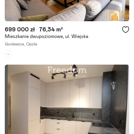
699 000 zł
76,34 m²
Mieszkanie dwupoziomowe, ul. Wiejska
Gosławice,
Opole
Piętro:
1
/
1
Liczba pokoi:
3
Rok budowy:
2014
Mieszkanie dwupoziomowe Świetna lokalizacja: gosławice Unikalna
aranżacja nieruchomości o powierzchni ok. 76,34m2, usytuowana
w dzielnicy Opola. Nieruchomość znajduje się w kameralnym.
Szczegóły ogłoszenia