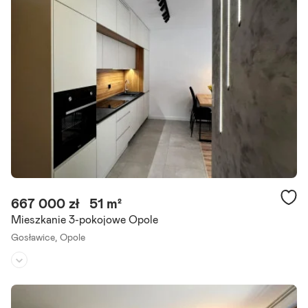
Nowe budownictwo | atlantis | apartamenty platinum 2 | 3 miejsca p
ostojowe | winda | komórka lokatorska | balkon 11.3m2 OFERTA NA
WYŁĄCZNOŚĆ! Tylko w naszym biurze. Na sprzedaż 3-pokojowe.
Szczegóły ogłoszenia
667 000 zł
51 m²
Mieszkanie 3-pokojowe Opole
Gosławice,
Opole
Piętro:
1
/
3
Liczba pokoi:
3