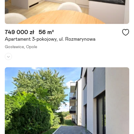
749 000 zł
56 m²
Apartament 3-pokojowy, ul. Rozmarynowa
Gosławice,
Opole
Piętro:
2
/
3
Liczba pokoi:
3
Rok budowy:
2025
Zapraszamy do zapoznania się z ofertą nowego trzypokojowego ap
artamentu wykończonego pod klucz o powierzchni 56m2 w dzielni
cy Gosławice. Apartament znajduje się na pierwszym drugim.
Szczegóły ogłoszenia