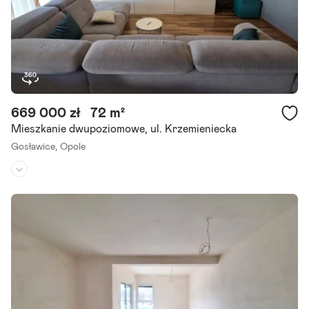
Szczegóły ogłoszenia
669 000 zł
72 m²
Mieszkanie dwupoziomowe, ul. Krzemieniecka
Gosławice,
Opole
Piętro:
3
/
3
Liczba pokoi:
3
Rok budowy:
2014
Zbycie praw do lokalu w systemie tbs w budynku przy ulicy Krzemie
nieckiej 70-72 w Opolu. Budynek oddany do użytku w 2014 roku. Mi
eszkanie wykończone w wyższym standardzie wg.