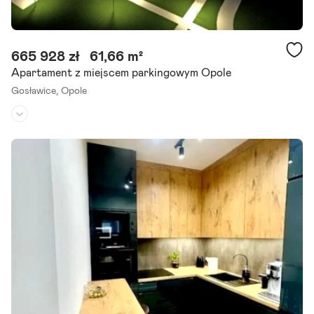
665 928 zł
61,66 m²
Apartament z miejscem parkingowym Opole
Gosławice,
Opole
Piętro:
2
/
3
Liczba pokoi:
3
Rok budowy:
2025
Szanowni Państwo! Z ogromną przyjemnością prezentujemy Państ
wu nową inwestycję deweloperską w Opolu, która powstaje w dzieln
icy Gosławice w otoczeniu urokliwych miejsc rekreacji.
Szczegóły ogłoszenia