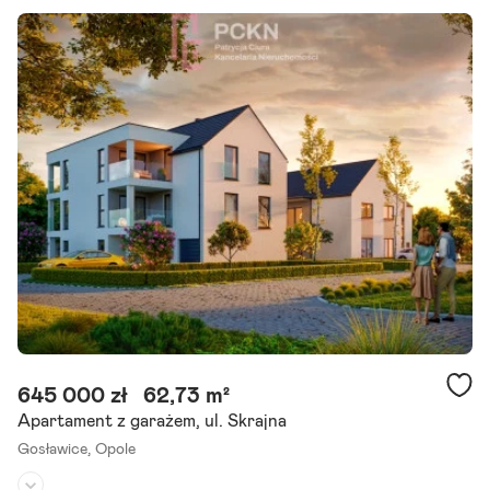
Liczba pokoi:
3
Rok budowy:
-
Do sprzedaży mieszkanie znajdujące się w Opolu w dzielnicy Armii K
rajowej, przy ul. Batalionu Zośka. Nieruchomość położona jest na c
zwartym piętrze bloku wyposażonego w windę.
Szczegóły ogłoszenia
645 000 zł
62,73 m²
Apartament z garażem, ul. Skrajna
Gosławice,
Opole