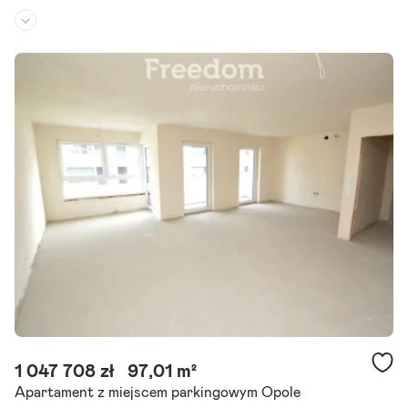
Piętro:
parter
/
3
Liczba pokoi:
2
Rok budowy:
2019
Na sprzedaż funkcjonalne mieszkanie o powierzchni 31,28 m , położ
one w spokojnej okolicy, z szybkim dostępem do terenów rekreacyj
nych, sklepów oraz centrum handlowego Turawa Park.
Szczegóły ogłoszenia
1 047 708 zł
97,01 m²
Apartament z miejscem parkingowym Opole