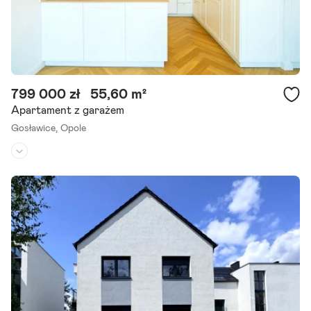
799 000 zł
55,60 m²
Apartament z garażem
Gosławice,
Opole
Piętro:
2
/
3
Liczba pokoi:
3
Rok budowy:
2024
Nowe budownictwo | apartament premium | taras | klimatyzacja | og
rzewanie podłogowe | 2 garażowe miejsca postojowe | komórka loka
torska | klimatyzacja oferta na wyłączność! Tylko w naszym biurze.
Szczegóły ogłoszenia