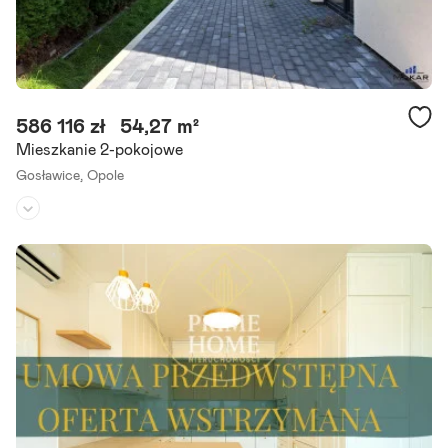
586 116 zł
54,27 m²
Mieszkanie 2-pokojowe
Gosławice,
Opole
Piętro:
parter
/
1
Liczba pokoi:
2
Rok budowy:
2025
Inwestycja zakończona zapraszamy do umówienia się na prezentacj
ę! Skrajna 17 w Opolu to kameralna nowopowstała inwestycja, usytu
owana w spokojnej części miasta przy ulicy Skrajnej. Wszystkie.
Szczegóły ogłoszenia