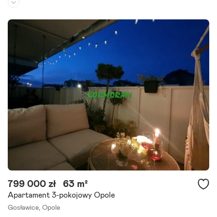
Piętro:
1
Liczba pokoi:
2
Rok budowy:
-
Mamy przyjemność przedstawić Państwu absolutnie wyjątkowy i ni
epowtarzalny apartament zlokalizowany w nowoczesnym budynku
przy ul. Krzemienieckiej w Opolu. Apartament składa.
Szczegóły ogłoszenia
799 000 zł
63 m²
Apartament 3-pokojowy Opole
Gosławice,
Opole