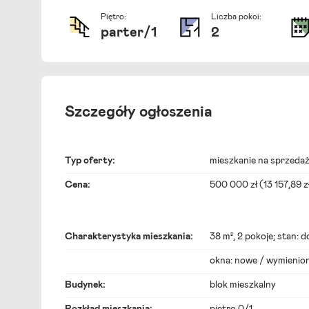
Piętro:
Liczba pokoi:
parter
/
1
2
Szczegóły ogłoszenia
Typ oferty:
mieszkanie na sprzeda
Cena:
500 000 zł (13 157,89 z
Charakterystyka mieszkania:
38 m²,
2 pokoje
; stan: 
okna: nowe / wymienion
Budynek:
blok mieszkalny