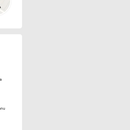
a
anu