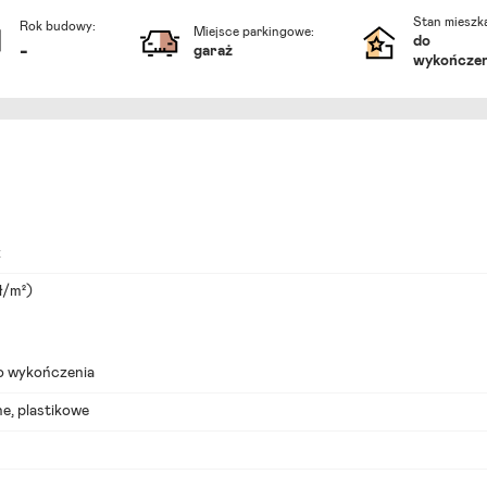
Stan mieszka
Rok budowy:
Miejsce parkingowe:
do
-
garaż
wykończen
ż
ł/m²)
do wykończenia
e, plastikowe