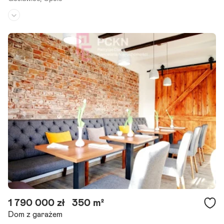
Rodzaj domu:
dom wolnostojący
Liczba pokoi:
7
Powierzchnia działki:
686 m²
Przestronny i Elegancki Dom z Ogrodem - Idealny dla Dużej Rodzin
y! Zapraszamy do zapoznania się z ofertą wyjątkowego, dwupiętro
wego domu o powierzchni 270 m , otoczonego pięknym.
Szczegóły ogłoszenia
1 790 000 zł
350 m²
Dom z garażem