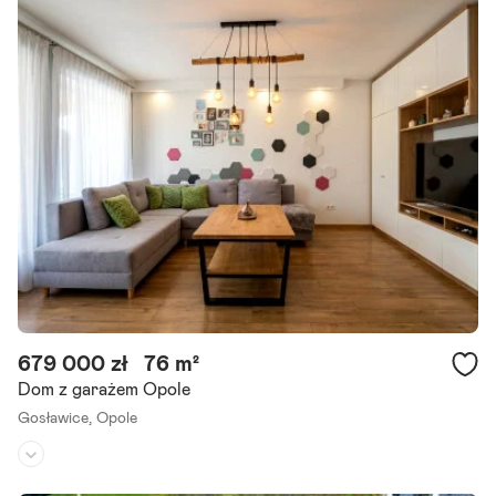
679 000 zł
76 m²
Dom z garażem Opole
Gosławice,
Opole
Rodzaj domu:
bliźniak