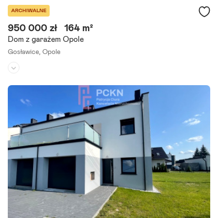
ARCHIWALNE
950 000 zł
164 m²
Dom z garażem Opole
Gosławice,
Opole
Rodzaj domu:
dom szeregowy
Liczba pokoi:
4
Powierzchnia działki:
271 m²
Oferuję Państwu wyjątkowy dom w zabudowie szeregowej, zlokaliz
owany w prestiżowej dzielnicy Gosławice w Opolu. Nieruchomość ł
ączy w sobie nowoczesność, funkcjonalność.
Szczegóły ogłoszenia