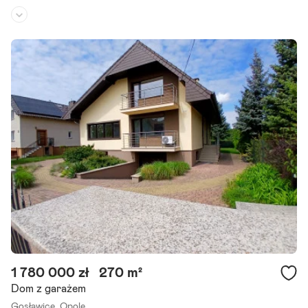
Rodzaj domu:
bliźniak
Liczba pokoi:
4
Powierzchnia działki:
150 m²
Szanowni Państwo! Zapraszam do zapoznania się z wyjątkową ofer
tą wynajmu komfortowego, funkcjonalnego, nowego domu w Opol
u. Budynek ma ponad 85 m2 powierzchni mieszkalnej plus taras, og
ródek,.
Szczegóły ogłoszenia
1 780 000 zł
270 m²
Dom z garażem
Gosławice,
Opole