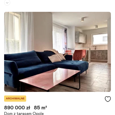
Rodzaj domu:
dom szeregowy
Liczba pokoi:
4
Powierzchnia działki:
168 m²
Do sprzedania dom w zabudowie szeregowej w nowo wybudowanej
inwestycji w dzielnicy Kolorowe Osiedle. Jest to ostatni budynek d
ostępny i gotowy do odebrania od zaraz. Dom jest.
Szczegóły ogłoszenia
ARCHIWALNE
890 000 zł
85 m²
Dom z tarasem Opole