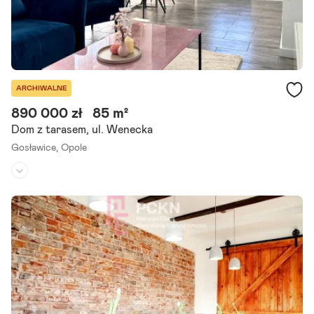
ARCHIWALNE
890 000 zł
85 m²
Dom z tarasem, ul. Wenecka
Gosławice,
Opole
Rodzaj domu:
bliźniak
Liczba pokoi:
4
Powierzchnia działki:
173 m²
Na sprzedaż dom w zabudowie bliźniaczej z ogrodem, położony w s
pokojnej, zielonej części Gosławic, przy ul. Weneckiej. Parametry ni
eruchomości: powierzchnia: 85,12 m liczba pokoi:.