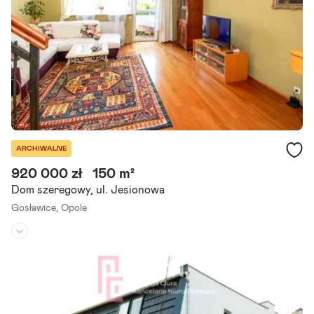
pozycja pod gabinety lekarskie, centrum rehabilitacji,.
Szczegóły ogłoszenia
ARCHIWALNE
920 000 zł
150 m²
Dom szeregowy, ul. Jesionowa
Gosławice,
Opole
Rodzaj domu:
dom szeregowy
Liczba pokoi:
4
Powierzchnia działki:
-