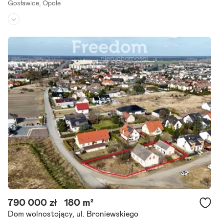
Gosławice,
Opole
Rodzaj domu:
dom wolnostojący
Liczba pokoi:
9
Powierzchnia działki:
1 522 m²
Na sprzedaż nieruchomość inwestycyjna z dużym potencjałem, poł
ożona w Opolu dzielnica Gosławice, przy ul. Oleskiej. To idealna pro
pozycja pod gabinety lekarskie, centrum rehabilitacji,.
Szczegóły ogłoszenia
790 000 zł
180 m²
Dom wolnostojący, ul. Broniewskiego