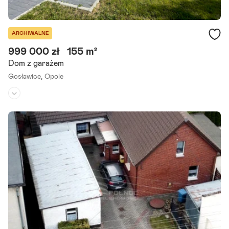
ARCHIWALNE
999 000 zł
155 m²
Dom z garażem
Gosławice,
Opole
Rodzaj domu:
bliźniak
Liczba pokoi:
7
Powierzchnia działki:
480 m²
Zapraszam do zapoznania się z ofertą sprzedaży nowoczesnego d
omu w zabudowie bliźniaczej, położonego w doskonałej lokalizacji,
w pobliżu obwodnicy północnej miasta Opole.
Szczegóły ogłoszenia