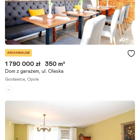
Szczegóły ogłoszenia
ARCHIWALNE
1 790 000 zł
350 m²
Dom z garażem, ul. Oleska
Gosławice,
Opole
Rodzaj domu:
dom wolnostojący
Liczba pokoi:
9
Powierzchnia działki:
1 522 m²
Na sprzedaż nieruchomość inwestycyjna z dużym potencjałem, poł
ożona w Opolu dzielnica Gosławice, przy ul. Oleskiej. To idealna pro