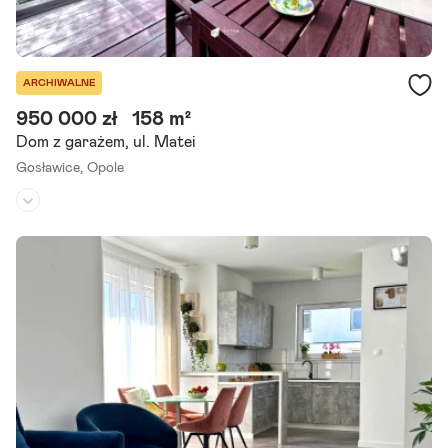
ARCHIWALNE
950 000 zł
158 m²
Dom z garażem, ul. Matei
Gosławice,
Opole
Rodzaj domu:
część domu
Liczba pokoi:
4
Powierzchnia działki:
276 m²
Zapraszamy do zapoznania się z ofertą sprzedaży domu w zabudo
wie szeregowej o powierzchni 158 m , położonego na działce o powi
erzchni 276 m , zlokalizowanego na Osiedlu.
Szczegóły ogłoszenia