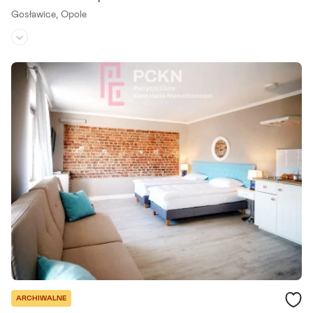
Gosławice,
Opole
Rodzaj domu:
dom szeregowy
Liczba pokoi:
4
Powierzchnia działki:
173 m²
Szukasz wygodnego domu w spokojnym miejscu, ale blisko codzien
nej infrastruktury? Ten dwupoziomowy lokal w zabudowie czworak
owej to funkcjonalny układ, prywatny ogród z tarasem i 2.
Szczegóły ogłoszenia
ARCHIWALNE