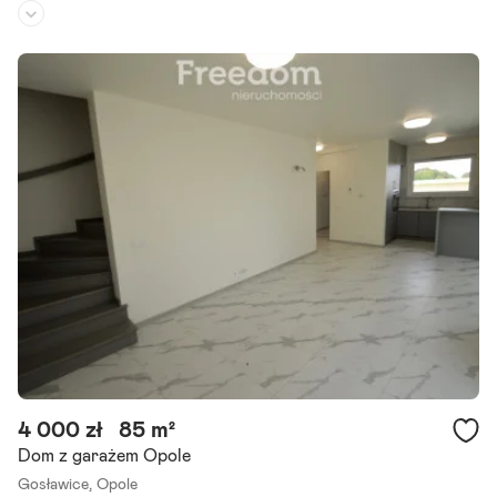
Rodzaj domu:
gospodarstwo rolne
Liczba pokoi:
3
Powierzchnia działki:
1 390 m²
Lokalizacja: opole Opis: budynek mieszkalny z zabudowaniami gosp
odarczymi Cena. 390.000,- do rozm. Opis: działka z zabudowaniami
mieszkalnymi i gospodarczym oraz budynkiem stodoły na działce.
Szczegóły ogłoszenia
4 000 zł
85 m²
Dom z garażem Opole
Gosławice,
Opole