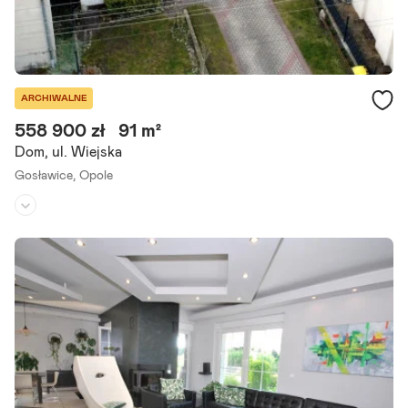
ARCHIWALNE
558 900 zł
91 m²
Dom, ul. Wiejska
Gosławice,
Opole
Rodzaj domu:
-
Liczba pokoi:
4
Powierzchnia działki:
400 m²
Na sprzedaż przedwojenny dom w dzielnicy Gosławice o powierzch
ni użytkowej ok. 90 m , położony na działce 4,31 ara. Nieruchomość
znajduje się w bardzo dobrej lokalizacji,.
Szczegóły ogłoszenia