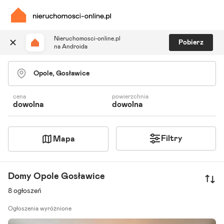
Nieruchomosci-online.pl
Pobierz
na Androida
Szukaj ogłoszeń
Ulubione i notatki
Powiadomienia
cena
powierzchnia
dowolna
dowolna
Odpowiedzialny kalkulator
Znajdź agenta
Filtry
Mapa
Domy Opole Gosławice
8 ogłoszeń
Ogłoszenia wyróżnione