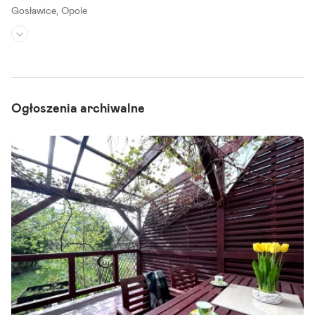
Gosławice,
Opole
Rodzaj domu:
dom wolnostojący
Liczba pokoi:
4
Powierzchnia działki:
1 260 m²
Ogłoszenia archiwalne
Na sprzedaż dom do remontu o powierzchni około 180m , położony
na dużej działce o powierzchni 1260m , idealnej pod budowę dewelo
perską. Nieruchomość znajduje się w Opolu przy ul. W.
Szczegóły ogłoszenia