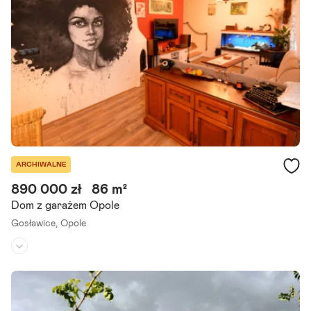
mu, położonego w zacisznym miejscu przy ul. Oswalda Matei w Opo
lu. Dom w zabudowie szeregowej posiada ładnie.
Szczegóły ogłoszenia
ARCHIWALNE
890 000 zł
86 m²
Dom z garażem Opole
Gosławice,
Opole
Rodzaj domu:
bliźniak
Liczba pokoi:
4
Powierzchnia działki:
157 m²