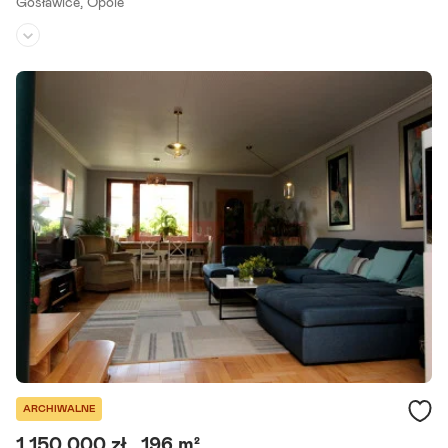
Gosławice,
Opole
Rodzaj domu:
dom wolnostojący
Liczba pokoi:
5
Powierzchnia działki:
660 m²
Zachęcam do zapoznania się z ofertą domu położonego w Opolu. N
ieruchomość wybudowana w 1950 roku. Powierzchnia domu to oko
ło 130 m2-140 m2. Parter i poddasze do własnego.
Szczegóły ogłoszenia
ARCHIWALNE
1 150 000 zł
196 m²