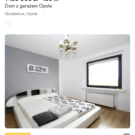
Dom z garażem Opole
Gosławice,
Opole
Rodzaj domu:
dom szeregowy
Liczba pokoi:
5
Powierzchnia działki:
169 m²
Oferujemy do sprzedaży wygodny, jednorodzinny budynek mieszkal
ny o powierzchni 196 m2 z wbudowanym garażem - w zabudowie sz
eregowej, położony w Opolu (dzielnica Gosławice). Dom.
Szczegóły ogłoszenia