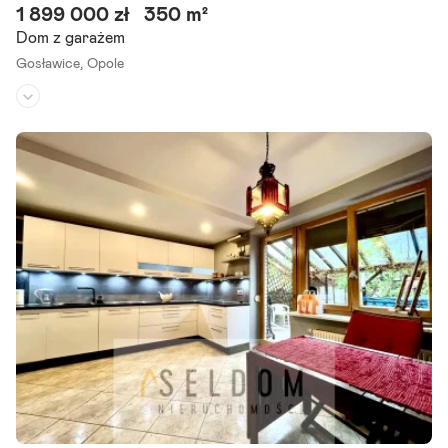
1 899 000 zł
350 m²
Dom z garażem
Gosławice,
Opole
Rodzaj domu:
dom wolnostojący
Liczba pokoi:
9
Powierzchnia działki:
1 522 m²
Oferta tylko w naszym biurze! Idealna Inwestycja! nowa cena Serde
cznie zapraszam do zapoznania się z ofertą sprzedaży nieruchomo
ści inwestycyjnej położonej na gruncie o powierzchni 1522.
Szczegóły ogłoszenia