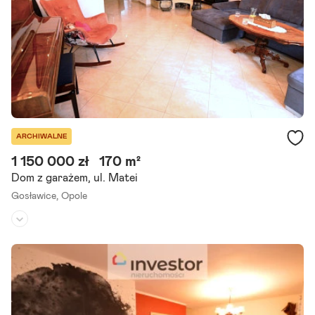
Szczegóły ogłoszenia
ARCHIWALNE
1 150 000 zł
170 m²
Dom z garażem, ul. Matei
Gosławice,
Opole
Rodzaj domu:
dom szeregowy
Liczba pokoi:
4
Powierzchnia działki:
276 m²
Zapraszamy do zapoznania się z ofertą sprzedaży wyjątkowego do