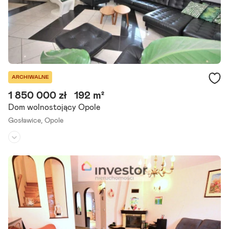
ARCHIWALNE
1 850 000 zł
192 m²
Dom wolnostojący Opole
Gosławice,
Opole
Rodzaj domu:
dom wolnostojący
Liczba pokoi:
6
Powierzchnia działki:
935 m²
Oferujemy do sprzedaży wygodny i funkcjonalny jednorodzinny do
m wolno stojący, niepodpiwniczony położony w Opolu (dzielnica: go
sławice). Budynek o powierzchni użytkowej 191,55 mkw.