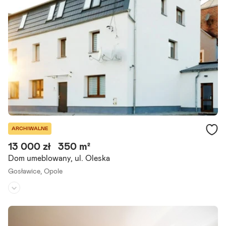
Dom w zabudowie szeregowej segment skrajny, opole Zawada Na s
przedaż dom w zabudowie szeregowej (segment skrajny) położony
w Opolu Zawada. Nieruchomość idealna dla rodziny, gotowa do.
Szczegóły ogłoszenia
ARCHIWALNE
13 000 zł
350 m²
Dom umeblowany, ul. Oleska
Gosławice,
Opole
Rodzaj domu:
dom wolnostojący
Liczba pokoi:
9
Powierzchnia działki:
1 522 m²