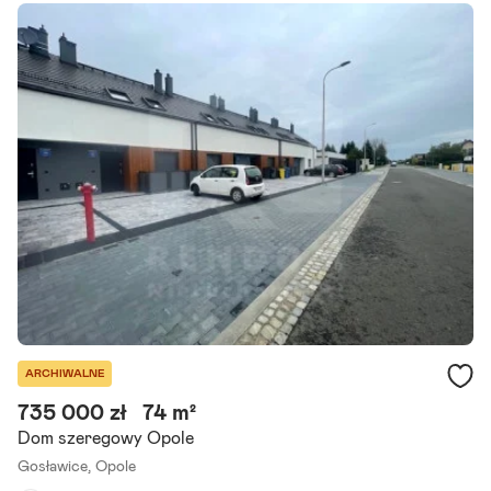
Liczba pokoi:
4
Powierzchnia działki:
276 m²
Oferujemy na sprzedaż atrakcyjny dom 4 pokojowy w zabudowie sz
eregowej o powierzchni całkowitej około 150 m2, użytkowej około 11
2 m2, usytuowany na działce wielkości 276 m2 w spokojnej.
Szczegóły ogłoszenia
ARCHIWALNE
735 000 zł
74 m²
Dom szeregowy Opole
Gosławice,
Opole