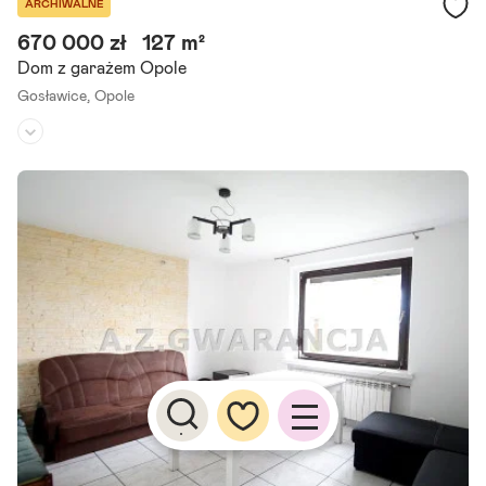
ARCHIWALNE
670 000 zł
127 m²
Dom z garażem Opole
Gosławice,
Opole
Rodzaj domu:
dom wolnostojący
Liczba pokoi:
5
Powierzchnia działki:
998 m²
Zapraszam Państwa do zapoznania się z ofertą sprzedaży domu po
łożonego w dzielnicy Gosławice. Dom ma powierzchnię około 127m2
m, posiada piwnicę, podniesiony parter, piętro, poddasze oraz.
Szczegóły ogłoszenia