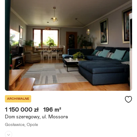
Powierzchnia działki:
935 m²
Zapraszamy do zakupu wyjątkowego domu jednorodzinnego, położ
onego w spokojnej okolicy Opola (gosławice). Dom został oddany d
o użytkowania w 2005 roku i jest wykonany z najwyższej.
Szczegóły ogłoszenia
ARCHIWALNE
1 150 000 zł
196 m²
Dom szeregowy, ul. Mossora
Gosławice,
Opole