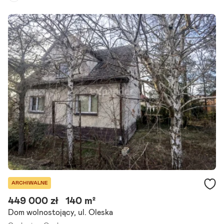
Rodzaj domu:
dom szeregowy
Liczba pokoi:
5
Powierzchnia działki:
169 m²
Oferujemy do sprzedaży wygodny, jednorodzinny budynek mieszkal
ny o powierzchni 196 m2 z wbudowanym garażem - w zabudowie sz
eregowej, położony w Opolu (dzielnica Gosławice). Dom.
Szczegóły ogłoszenia
ARCHIWALNE
449 000 zł
140 m²
Dom wolnostojący, ul. Oleska