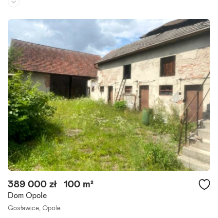
Rodzaj domu:
dom szeregowy
Liczba pokoi:
4
Powierzchnia działki:
275 m²
Oferujemy na sprzedaż wyjątkowy dom w zabudowie szeregowej zl
okalizowany w spokojnej i dobrze skomunikowanej dzielnicy Gosław
ice w Opolu. Dom o powierzchni ponad 160 mkw. jest.
Szczegóły ogłoszenia
389 000 zł
100 m²
Dom Opole
Gosławice,
Opole