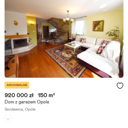
Serdecznie zapraszam do zapoznania się z ofertą wynajmu nieruch
omości inwestycyjnej położonej na gruncie o powierzchni 1522 m2
przy ul. Oleskiej w Opolu dzielnica Gosławice. Leży.
Szczegóły ogłoszenia
ARCHIWALNE
920 000 zł
150 m²
Dom z garażem Opole
Gosławice,
Opole
Rodzaj domu:
dom szeregowy