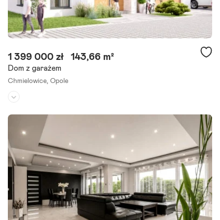
1 399 000 zł
143,66 m²
Dom z garażem
Chmielowice,
Opole
Rodzaj domu:
dom wolnostojący
Liczba pokoi:
5
Powierzchnia działki:
679 m²
Lipcowy Zakątek komfort, spokój i nowoczesne budownictwo w C
hmielowicach Lipcowy Zakątek to kameralne osiedle nowych domó
w jednorodzinnych i bliźniaczych przy ul. Lipcowej w Opolu.
Szczegóły ogłoszenia