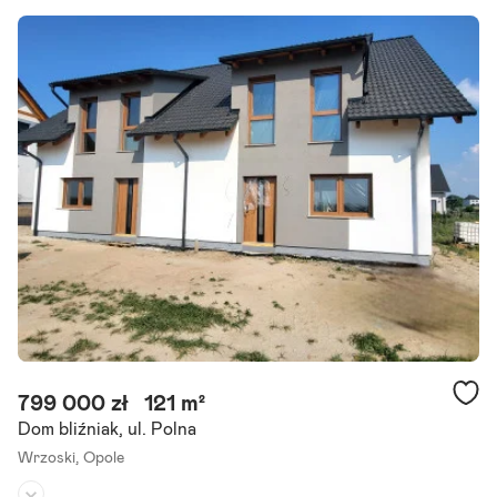
Liczba pokoi:
4
Powierzchnia działki:
177 m²
Na sprzedaż funkcjonalny dom w zabudowie szeregowej, wybudow
any w 2022 roku, położony na Osiedlu Sady w opolskich Bierkowica
ch. Nieruchomość oferuje 136,6 m powierzchni wraz.
Szczegóły ogłoszenia
799 000 zł
121 m²
Dom bliźniak, ul. Polna
Wrzoski,
Opole