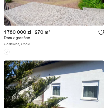
1 780 000 zł
270 m²
Dom z garażem
Gosławice,
Opole
Rodzaj domu:
dom wolnostojący
Liczba pokoi:
7
Powierzchnia działki:
686 m²
Przestronny i Elegancki Dom z Ogrodem - Idealny dla Dużej Rodzin
y! Zapraszamy do zapoznania się z ofertą wyjątkowego, dwupiętro
wego domu o powierzchni 270 m , otoczonego pięknym.
Szczegóły ogłoszenia