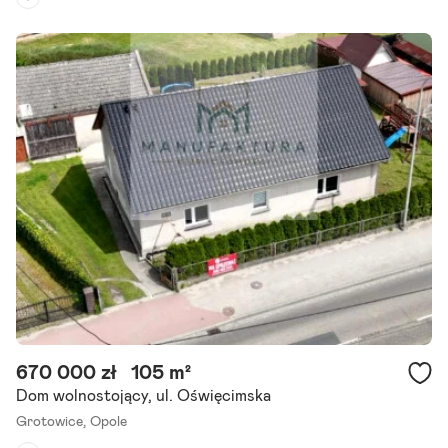
Rodzaj domu:
bliźniak
Liczba pokoi:
4
Powierzchnia działki:
340 m²
Oferta bez pośredników, kupujący nie płacie pcc. Marzysz o domu
wśród zieleni, z dala od miejskiego zgiełku, ale z szybkim dojazdem d
o miasta (mzk). Ta oferta jest właśnie dla Ciebie!.
Szczegóły ogłoszenia
670 000 zł
105 m²
Dom wolnostojący, ul. Oświęcimska
Grotowice,
Opole