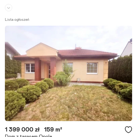
Rodzaj domu:
dom szeregowy
Lista ogłoszeń
Liczba pokoi:
5
Powierzchnia działki:
111 m²
Na sprzedaż nowy dom w zabudowie szeregowej o powierzchni 90,
74 m , położony na Osiedlu Portofino przy ul. Dunikowskiego w Opol
u, na pograniczu Groszowic i Maliny. Cena domu wynosi.
Szczegóły ogłoszenia
1 399 000 zł
159 m²
Dom z tarasem Opole