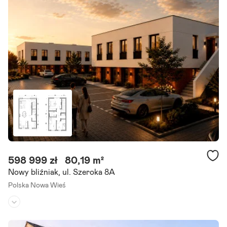
Powierzchnia działki:
399 m²
Zapraszamy do zapoznania się z ofertą sprzedaży domu o powierz
chni użytkowej 170 m , położonego w atrakcyjnej lokalizacji w pobliż
u centrum miasta. Nieruchomość znajduje się.
Szczegóły ogłoszenia
598 999 zł
80,19 m²
Nowy bliźniak, ul. Szeroka 8A
Polska Nowa Wieś
Stan domu:
deweloperski
Liczba pokoi:
4