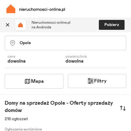
Nieruchomosci-online.pl
Pobierz
na Androida
Szukaj ogłoszeń
Ulubione i notatki
Powiadomienia
cena
powierzchnia
dowolna
dowolna
Odpowiedzialny kalkulator
Znajdź agenta
Filtry
Mapa
Domy na sprzedaż Opole - Oferty sprzedaży
domów
216 ogłoszeń
Ogłoszenia wyróżnione