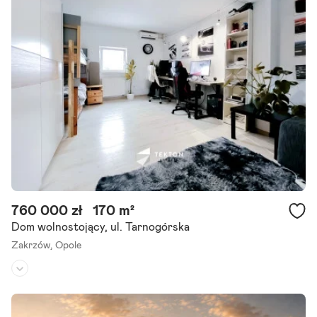
Zapraszamy do zapoznania się z ofertą sprzedaży domu wolnostoj
ącego o powierzchni użytkowej 107 m , położonego na działce o po
wierzchni 629 m w spokojnej i zielonej.
Szczegóły ogłoszenia
760 000 zł
170 m²
Dom wolnostojący, ul. Tarnogórska
Zakrzów,
Opole
Rodzaj domu:
dom wolnostojący
Liczba pokoi:
7