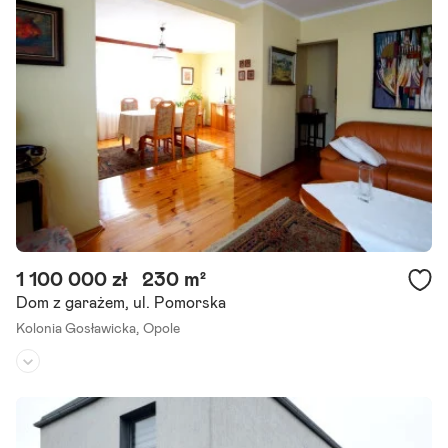
Oferujemy Dom Wolnostojący na sprzedaż w Opolu w dzielnicy Gr
udzice, składający się z trzech poziomów: przyziemia, wysokiego pa
rteru i poddasza użytkowego o łącznej.
Szczegóły ogłoszenia
1 100 000 zł
230 m²
Dom z garażem, ul. Pomorska
Kolonia Gosławicka,
Opole
Rodzaj domu:
bliźniak
Liczba pokoi:
7
Powierzchnia działki:
600 m²