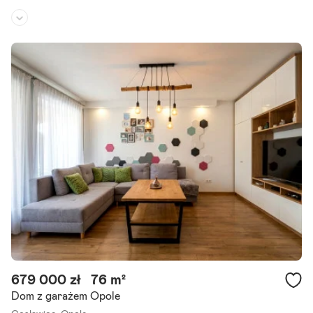
Stan domu:
deweloperski
Liczba pokoi:
4
Termin realizacji:
IV kwartał 2026
Pierwsze osiedle, z którego nie chcesz wyjeżdżać na weekend. #Os
ada Forestia Zawada. Tu zamiast pakować samochód i stać w kork
ach nad jezioro, po prostu wychodzisz z domu. Las masz.
Szczegóły ogłoszenia
679 000 zł
76 m²
Dom z garażem Opole