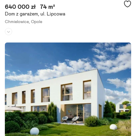
640 000 zł
74 m²
Dom z garażem, ul. Lipcowa
Chmielowice,
Opole
Rodzaj domu:
bliźniak
Liczba pokoi:
4
Powierzchnia działki:
240 m²
Lipcowy Zakątek komfort, spokój i nowoczesne budownictwo w C
hmielowicach Kupujący nie ponosi kosztów wynagrodzenia biura ni
eruchomości za pośrednictwo przy zakupie tej nieruchomości. Lip
cowy.
Szczegóły ogłoszenia