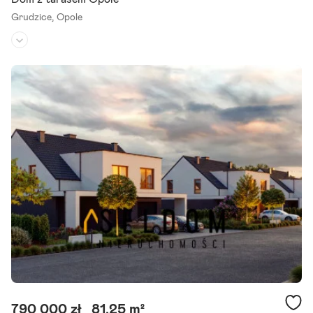
Grudzice,
Opole
Rodzaj domu:
dom wolnostojący
Liczba pokoi:
4
Powierzchnia działki:
908 m²
*oferta wyłączna kg nieruchomości* Osobom poszukującym domu:
wolnostojącego o przestronnych, wygodnych pomieszczeniach go
towego do zamieszkania położonego w tzw. "dobrej" dzielnicy Opol
a.
Szczegóły ogłoszenia
790 000 zł
81,25 m²