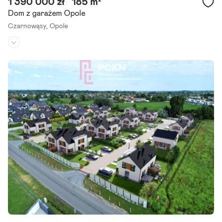
1 390 000 zł
185 m²
Dom z garażem Opole
Czarnowąsy,
Opole
Rodzaj domu:
dom wolnostojący
Liczba pokoi:
5
Powierzchnia działki:
784 m²
Szanowni Państwo, zapraszamy do zapoznania się z ofertą sprzeda
ży komfortowego domu w dobrym standardzie. Nieruchomość o łą
cznej powierzchni 185m2, usytuowany w miejscowości.
Szczegóły ogłoszenia