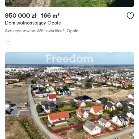
950 000 zł
166 m²
Dom wolnostojący Opole
Szczepanowice-Wójtowa Wieś,
Opole
Rodzaj domu:
dom wolnostojący
Liczba pokoi:
6
Powierzchnia działki:
700 m²
Na sprzedaż wolnostojący dom o powierzchni ok. 166 m , położony
na zagospodarowanej i w pełni ogrodzonej działce o powierzchni 70
0 m w Opolu-Szczepanowicach. Największym atutem.
Szczegóły ogłoszenia