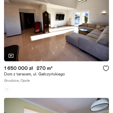
1 650 000 zł
270 m²
Dom z tarasem, ul. Gałczyńskiego
Grudzice,
Opole
Rodzaj domu:
dom wolnostojący
Liczba pokoi:
7
Powierzchnia działki:
705 m²