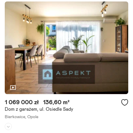
Liczba pokoi:
5
Powierzchnia działki:
330 m²
Zapraszamy do zapoznania się z naszą najnowszą ofertą sprzedaży
- sześć domów jednorodzinnych dwulokalowych - 12 lokali. Prezent
ujemy funkcjonalne i piękne domy jednorodzinne dwulokalowe.
Szczegóły ogłoszenia
1 069 000 zł
136,60 m²
Dom z garażem, ul. Osiedle Sady
Bierkowice,
Opole
Rodzaj domu:
dom szeregowy