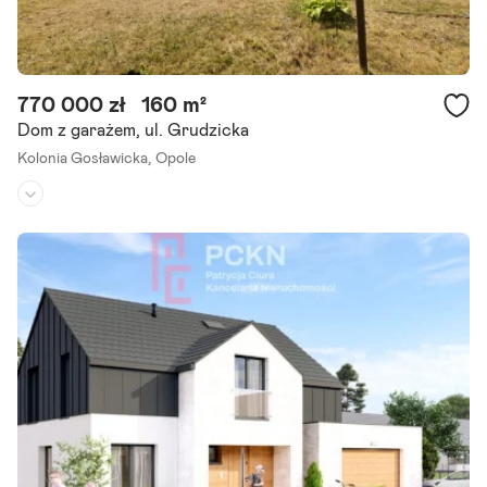
770 000 zł
160 m²
Dom z garażem, ul. Grudzicka
Kolonia Gosławicka,
Opole
Rodzaj domu:
dom wolnostojący
Liczba pokoi:
5
Powierzchnia działki:
776 m²
Dom wolnostojący z potencjałem zlokalizowany w dzielnicy Kolonia
Gosławicka w Opolu, przy ul. Grudzickiej. Na sprzedaż nieruchomo
ść gruntowa o powierzchni 776 m , położona.
Szczegóły ogłoszenia