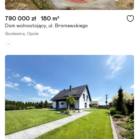
790 000 zł
180 m²
Dom wolnostojący, ul. Broniewskiego
Gosławice,
Opole
Rodzaj domu:
dom wolnostojący
Liczba pokoi:
4
Powierzchnia działki:
1 260 m²
Na sprzedaż dom do remontu o powierzchni około 180m , położony
na dużej działce o powierzchni 1260m , idealnej pod budowę dewelo
perską. Nieruchomość znajduje się w Opolu przy ul. W.
Szczegóły ogłoszenia