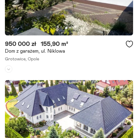
950 000 zł
155,90 m²
Dom z garażem, ul. Niklowa
Grotowice,
Opole
Rodzaj domu:
bliźniak
Liczba pokoi:
7
Powierzchnia działki:
334 m²
Zapraszamy do zapoznania się z ofertą sprzedaży przestronnego d
omu o powierzchni użytkowej 155,90 m , położonego na działce o p
owierzchni 334 m wraz z dodatkowym ogrodem.
Szczegóły ogłoszenia