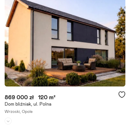
Termin realizacji:
IV kwartał 2026
Zapraszamy do zapoznania się z ofertą 4-pokojowego domu w zabu
dowie bliźniaczej, składającego się z pokoju dziennego z aneksem ku
chennym, trzech sypialni, łazienki, wc, tarasu.
Szczegóły ogłoszenia
869 000 zł
120 m²
Dom bliźniak, ul. Polna
Wrzoski,
Opole
Rodzaj domu:
bliźniak