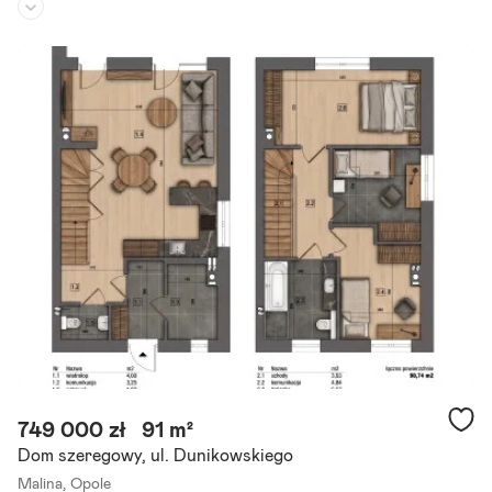
Rodzaj domu:
dom wolnostojący
Liczba pokoi:
4
Powierzchnia działki:
863 m²
Przestronny, odnowiony dom w sercu dzielnicy Grotowice idealny
dla rodziny Zapraszamy do zapoznania się z wyjątkową ofertą dom
u po generalnym remoncie, położonego w spokojnej.
Szczegóły ogłoszenia
749 000 zł
91 m²
Dom szeregowy, ul. Dunikowskiego
Malina,
Opole