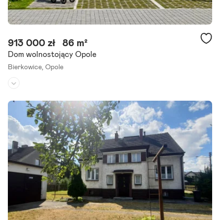
913 000 zł
86 m²
Dom wolnostojący Opole
Bierkowice,
Opole
Rodzaj domu:
dom wolnostojący
Liczba pokoi:
4
Powierzchnia działki:
247 m²
Nowe Osiedle w Opolu Bierkowicach już wystartowało! Prowizję Ku
pującego ponosi deweloper. Osiedle z widokiem na las i w bliskiej odl
egłości Centrum Handlowego Karolinka w Opolu.
Szczegóły ogłoszenia