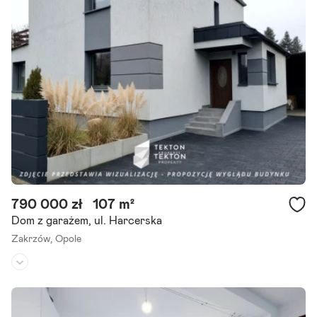
Sprzedaż - wyremontowany, dwukondygnacyjny, dom w zabudowie
bliźniaczej o pow.ok. 230 m2. pięknie zagospodarowana działka 600
m2. - opole Kolonia Gosławicka. Dom mieszkalny w zabudowie.
Szczegóły ogłoszenia
790 000 zł
107 m²
Dom z garażem, ul. Harcerska
Zakrzów,
Opole
Rodzaj domu:
dom wolnostojący
Liczba pokoi:
4
Powierzchnia działki:
629 m²