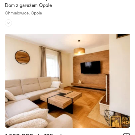
Dom z garażem Opole
Chmielowice,
Opole
Rodzaj domu:
bliźniak
Liczba pokoi:
4
Powierzchnia działki:
105 m²
Dom w zabudowie bliźniaczej z garażem w Chmielowicach - Zapras
zamy! O lokalizacji Osiedle zlokalizowane jest w opolskiej dzielnicy C
hmielowice. Miejsce zapewnia ciszę.
Szczegóły ogłoszenia