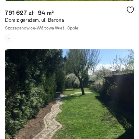
791 627 zł
94 m²
Dom z garażem, ul. Barona
Szczepanowice-Wójtowa Wieś,
Opole
Rodzaj domu:
dom szeregowy
Liczba pokoi:
4
Powierzchnia działki:
150 m²
Zapraszamy do zakupu domu w zabudowie szeregowej w Opolu, osi
edle Barona Residence to idealne miejsca dla tych, którzy cenią sob
ie nowoczesne wnętrza i bliskość centrum Opola. Każdy dom.
Szczegóły ogłoszenia