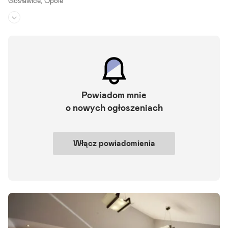
Gosławice,
Opole
Rodzaj domu:
bliźniak
Liczba pokoi:
3
Powierzchnia działki:
164 m²
Do sprzedania dom w zabudowie bliźniaczej o pow. 76,34 m2, położ
ony na działce 164 m2, zlokalizowany w dzielnicy Gosławice w Opol
Powiadom mnie
u. Budynek dwukondygnacyjny. Nieruchomość wybudowana.
o nowych ogłoszeniach
Szczegóły ogłoszenia
Włącz powiadomienia