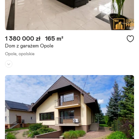
1 380 000 zł
165 m²
Dom z garażem Opole
Opole,
opolskie
Rodzaj domu:
dom wolnostojący
Liczba pokoi:
4
Powierzchnia działki:
7 m²
Szanowni Państwo, zapraszamy do zapoznania się z ofertą sprzeda
ży nowoczesnego domu, wykończonego w wysokim standardzie. Ni
eruchomość o łącznej powierzchni 165 m2 ? mieszkalna 112 m2,.
Szczegóły ogłoszenia