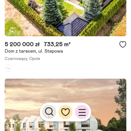
5 200 000 zł
733,25 m²
Dom z tarasem, ul. Stepowa
Czarnowąsy,
Opole
Rodzaj domu:
dom wolnostojący
Liczba pokoi:
6
Powierzchnia działki:
2 490 m²
Szanowny kliencie zapraszamy do wirtualnej wizyty w której to, mo
żliwe jest zwymiarowanie poszczególnych pomieszczeń oraz przegl
ądu ich układu. Dz. Czarnowąsy Oferta na wyłączność!.
Szczegóły ogłoszenia