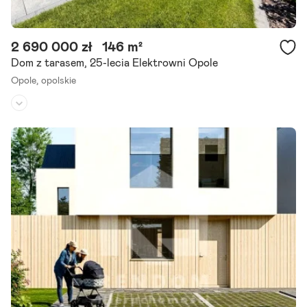
2 690 000 zł
146 m²
Dom z tarasem, 25-lecia Elektrowni Opole
Opole,
opolskie
Rodzaj domu:
dom wolnostojący
Liczba pokoi:
5
Powierzchnia działki:
1 490 m²
Na sprzedaż wyjątkowy, energooszczędny dom jednorodzinny o po
wierzchni użytkowej ok. 146 m , wybudowany według projektu Gani
medes , położony na zadbanej działce o powierzchni 14,90.
Szczegóły ogłoszenia